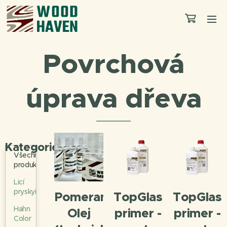
Povrchová
úprava dřeva
Kategorie
Všechny
produkty
Licí
pryskyřice
Pomerančový
TopGlass
TopGlas
Hahn
Olej
primer -
primer -
Color