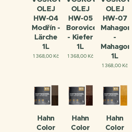
OLEJ
OLEJ
OLEJ
HW-04
HW-05
HW-07
Modřín -
Borovice
Mahagon
Lärche
- Kiefer
-
1L
1L
Mahagon
1L
1 368,00
Kč
1 368,00
Kč
1 368,00
Kč
Hahn
Hahn
Hahn
Color
Color
Color