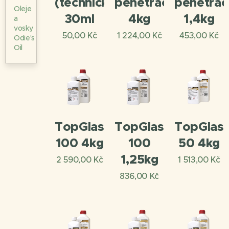
(technický)
penetrace
penetrac
Oleje
30ml
4kg
1,4kg
a
vosky
50,00
Kč
1 224,00
Kč
453,00
Kč
Odie's
Oil
TopGlass
TopGlass
TopGlas
100 4kg
100
50 4kg
1,25kg
2 590,00
Kč
1 513,00
Kč
836,00
Kč