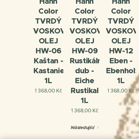
Hahn
Hahn
Hahn
Color
Color
Color
TVRDÝ
TVRDÝ
TVRDÝ
VOSKOVÝ
VOSKOVÝ
VOSKOV
OLEJ
OLEJ
OLEJ
HW-06
HW-09
HW-12
Kaštan -
Rustikální
Eben -
Kastanie
dub -
Ebenhol
1L
Eiche
1L
Rustikal
1 368,00
Kč
1 368,00
Kč
1L
1 368,00
Kč
Následující